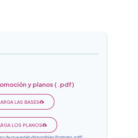
romoción y planos (
.pdf)
ARGA LAS BASES
RGA LOS PLANOS
so de que estén disponibles (formato .pdf)