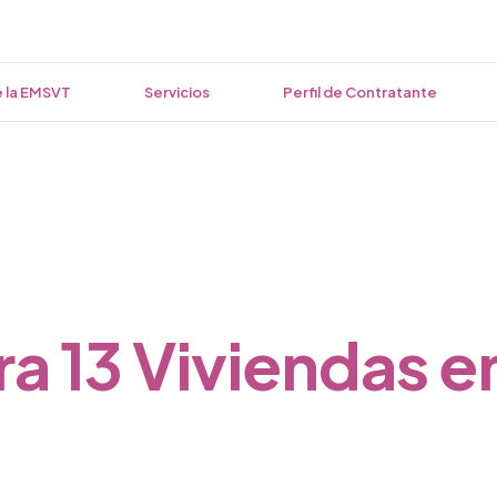
 la EMSVT
Servicios
Perfil de Contratante
a 13 Viviendas en
s