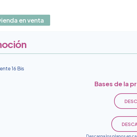
vienda en venta
moción
ente 16 Bis
Bases de la p
DESC
DESCA
Descarga los planos en ca