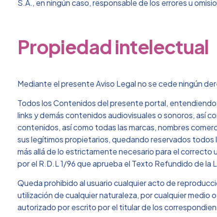
S.A., en ningún caso, responsable de los errores u omisi
Propiedad intelectual
Mediante el presente Aviso Legal no se cede ningún dere
Todos los Contenidos del presente portal, entendiendo p
links y demás contenidos audiovisuales o sonoros, así c
contenidos, así como todas las marcas, nombres comercia
sus legítimos propietarios, quedando reservados todos 
más allá de lo estrictamente necesario para el correcto u
por el R.D.L 1/96 que aprueba el Texto Refundido de la 
Queda prohibido al usuario cualquier acto de reproducción
utilización de cualquier naturaleza, por cualquier medio
autorizado por escrito por el titular de los correspondi