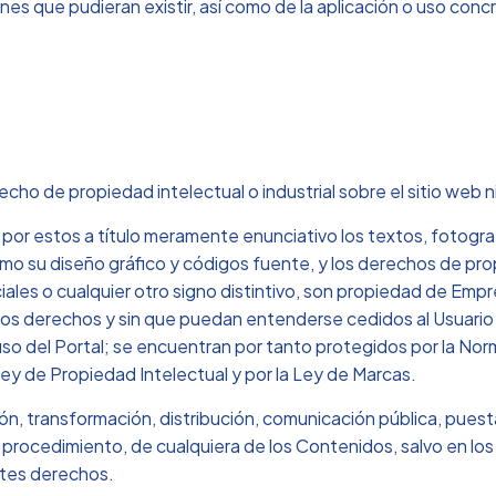
ones que pudieran existir, así como de la aplicación o uso con
cho de propiedad intelectual o industrial sobre el sitio web 
or estos a título meramente enunciativo los textos, fotograf
omo su diseño gráfico y códigos fuente, y los derechos de pr
les o cualquier otro signo distintivo, son propiedad de Empr
los derechos y sin que puedan entenderse cedidos al Usuario 
so del Portal; se encuentran por tanto protegidos por la Norma
Ley de Propiedad Intelectual y por la Ley de Marcas.
, transformación, distribución, comunicación pública, puesta a
 o procedimiento, de cualquiera de los Contenidos, salvo en l
entes derechos.