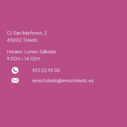
C/ San Ildefonso, 2
45002 Toledo
Horario: Lunes-Sábado
9:00 h - 14:00 h
925 22 95 50
emsvtoledo@emsvtoledo.es