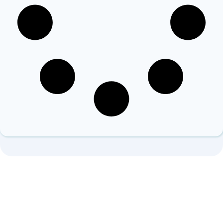
C/ San Ildefonso, 2
45002 Toledo