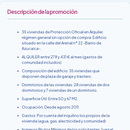
Descripción de la promoción
35 viviendas de Protección Oficial en Alquiler,
régimen general sin opción de compra. Edificio
situado en la calle del Arenal nº 22 -Barrio de
Azucaica-.
ALQUILER entre 278 y 431 € al mes (gastos de
comunidad incluidos)
Composición del edificio: 35 viviendas que
disponen de plaza de garaje y trastero.
Dormitorios de las viviendas: 28 viviendas de dos
dormitorios y 7 viviendas de un dormitorio.
Superficie Útil: Entre 50 y 67 M2.
Ocupación: Desde agosto 2011.
Gastos: Por cuenta del inquilino los propios de la
vivienda (agua, gas, electricidad y comunidad)
Ingresos Brutos Mínimos de los solicitantes: 1 vez el