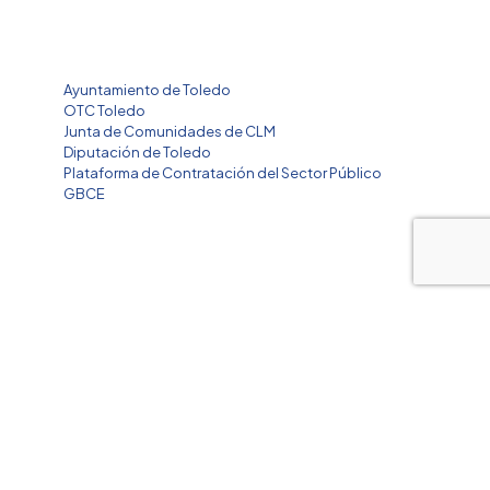
ENLACES DE INTERÉS
Ayuntamiento de Toledo
OTC Toledo
Junta de Comunidades de CLM
Diputación de Toledo
Plataforma de Contratación del Sector Público
GBCE
OTRAS PÁGINAS
Constitución de la EMSVT
Aviso legal
Declaración de accesibilidad
Mapa del sitio