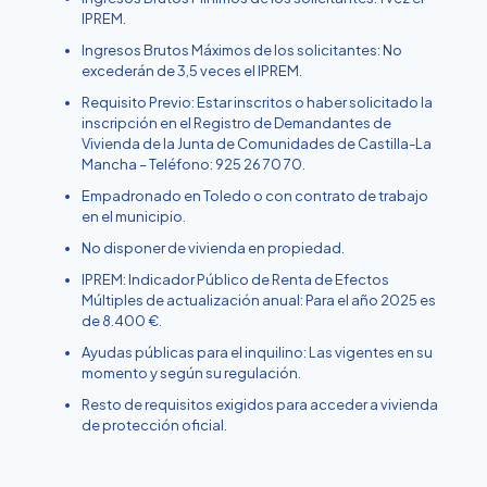
IPREM.
Ingresos Brutos Máximos de los solicitantes: No
excederán de 3,5 veces el IPREM.
Requisito Previo: Estar inscritos o haber solicitado la
inscripción en el Registro de Demandantes de
Vivienda de la Junta de Comunidades de Castilla-La
Mancha – Teléfono: 925 26 70 70.
Empadronado en Toledo o con contrato de trabajo
en el municipio.
No disponer de vivienda en propiedad.
IPREM: Indicador Público de Renta de Efectos
Múltiples de actualización anual: Para el año 2025 es
de 8.400 €.
Ayudas públicas para el inquilino: Las vigentes en su
momento y según su regulación.
Resto de requisitos exigidos para acceder a vivienda
de protección oficial.