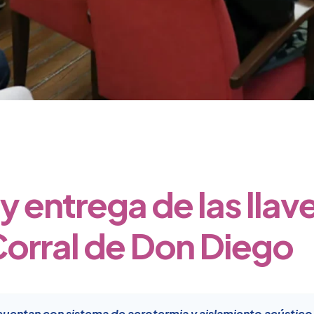
 entrega de las llave
 Corral de Don Diego
 cuentan con sistema de aerotermia y aislamiento acústico