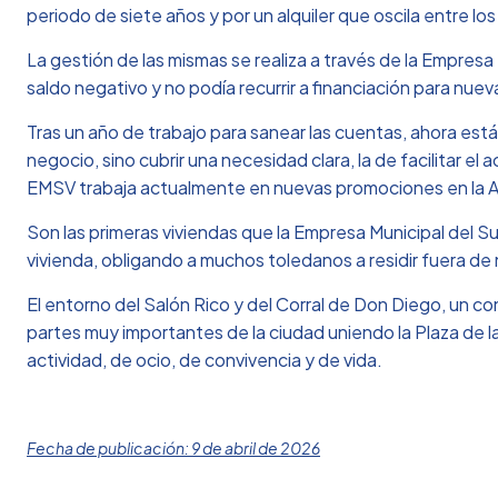
periodo de siete años y por un alquiler que oscila entre l
La gestión de las mismas se realiza a través de la Empresa 
saldo negativo y no podía recurrir a financiación para nu
Tras un año de trabajo para sanear las cuentas, ahora está
negocio, sino cubrir una necesidad clara, la de facilitar el
EMSV trabaja actualmente en nuevas promociones en la Av
Son las primeras viviendas que la Empresa Municipal del Su
vivienda, obligando a muchos toledanos a residir fuera de
El entorno del Salón Rico y del Corral de Don Diego, un c
partes muy importantes de la ciudad uniendo la Plaza de l
actividad, de ocio, de convivencia y de vida.
Fecha de publicación: 9 de abril de 2026